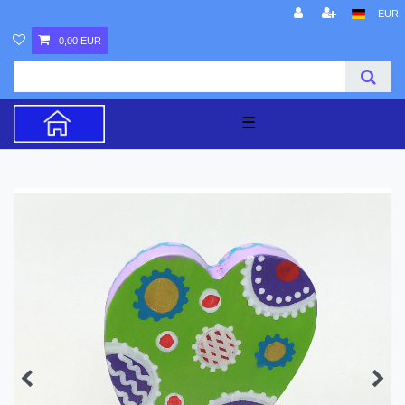
EUR
0,00 EUR
☰