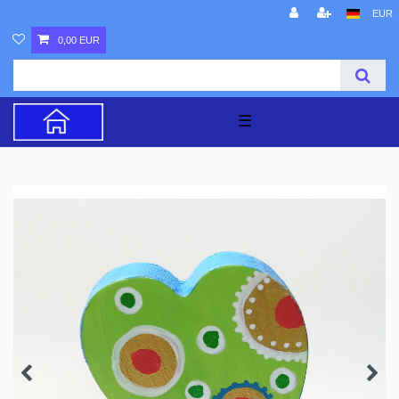
EUR
0,00 EUR
☰